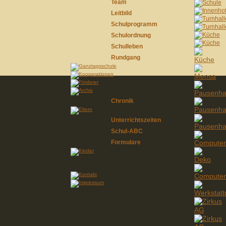
Team
Leitbild
Schulprogramm
Schulordnung
Schulleben
Rundgang
Chronik
Unterrichtszeiten
Schul-ABC
Formulare