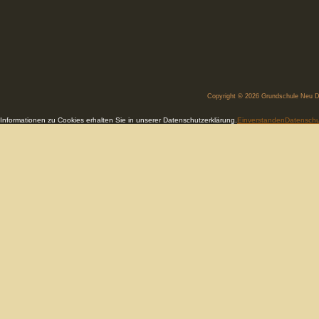
Copyright © 2026
Grundschule Neu 
Informationen zu Cookies erhalten Sie in unserer Datenschutzerklärung.
Einverstanden
Datenschu