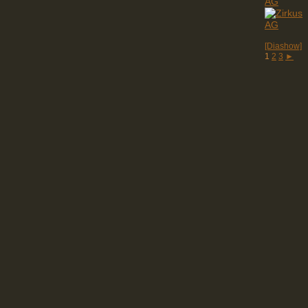
[Diashow]
1
2
3
►